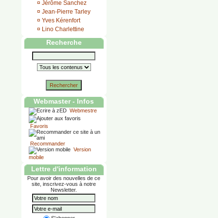
¤
Jérôme Sanchez
¤
Jean-Pierre Tarley
¤
Yves Kérenfort
¤
Lino Charlettine
Recherche
Rechercher
Webmaster - Infos
Webmestre
Favoris
Recommander
Version
mobile
Lettre d'information
Pour avoir des nouvelles de ce
site, inscrivez-vous à notre
Newsletter.