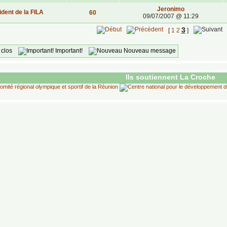
Jeronimo
ident de la FILA
60
09/07/2007 @ 11:29
3
[
1
2
]
t clos
Important!
Nouveau message
Ils soutiennent La Croche