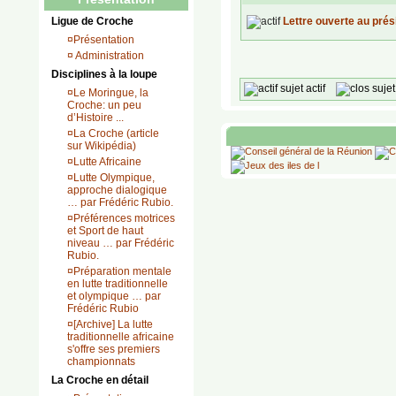
Ligue de Croche
Lettre ouverte au prés
¤
Présentation
¤
Administration
Disciplines à la loupe
sujet actif
suje
¤
Le Moringue, la
Croche: un peu
d’Histoire ...
¤
La Croche (article
sur Wikipédia)
¤
Lutte Africaine
¤
Lutte Olympique,
approche dialogique
… par Frédéric Rubio.
¤
Préférences motrices
et Sport de haut
niveau … par Frédéric
Rubio.
¤
Préparation mentale
en lutte traditionnelle
et olympique … par
Frédéric Rubio
¤
[Archive] La lutte
traditionnelle africaine
s'offre ses premiers
championnats
La Croche en détail