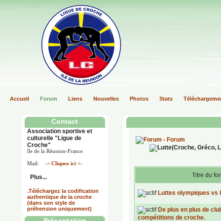
Accueil
Forum
Liens
Nouvelles
Photos
Stats
Téléchargeme
Contact
Association sportive et
culturelle "Ligue de
- Forum
Croche"
île de la Réunion-France
Mail:
-> Cliquez ici <-
Titre du fo
Plus...
.Téléchargez la codification
Luttes olympiques vs 
authentique de la croche
(dans son style de
préhension uniquement)
De plus en plus de clu
compétitions de croche.
Présentation