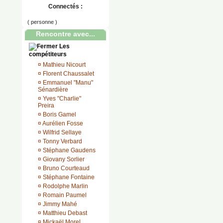
Connectés :
( personne )
Rencontre avec...
Les
compétiteurs
¤
Mathieu Nicourt
¤
Florent Chaussalet
¤
Emmanuel "Manu"
Sénardière
¤
Yves "Charlie"
Preira
¤
Boris Gamel
¤
Aurélien Fosse
¤
Wilfrid Sellaye
¤
Tonny Verbard
¤
Stéphane Gaudens
¤
Giovany Sorlier
¤
Bruno Courteaud
¤
Stéphane Fontaine
¤
Rodolphe Marlin
¤
Romain Paumel
¤
Jimmy Mahé
¤
Matthieu Debast
¤
Mickaël Morel