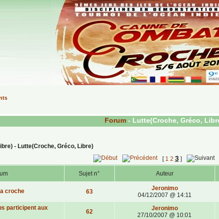
nts
Forum
- Lutte(Croche, Gréco, Libr
- Lutte(Croche, Gréco, Libre)
3
[
1
2
]
rum
Sujet n°
Auteur
Jeronimo
la croche
63
04/12/2007 @ 14:11
bs participent aux
Jeronimo
62
27/10/2007 @ 10:01