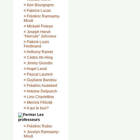
¤
Ken Bourgogne
¤
Fabrice Lucas
¤
Frédéric Ramsamy-
Mouti
¤
Mickaël Poleya
¤
Joseph Hervé
"Hercule" Jolicoeur
¤
Patrick-Louis
Ferdinand
¤
Anthony Ramet
¤
Cédric Ah-Hing
¤
Jimmy Grondin
¤
Angel Laval
¤
Pascal Laurent
¤
Guyliane Bandou
¤
Frédéric Audebert
¤
Antoine Delpuech
¤
Lino Charlettine
¤
Merrick Félicité
¤
A qui le tour?
Les
professeurs
¤
Frédéric Rubio
¤
Jocelyn Ramsamy-
Mouti