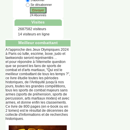
S'abonner
Se désabonner
Envoyer
24 Abonnés
Visites
2687582 visiteurs
14 visiteurs en ligne
Meilleur combattant
A l'approche des Jeux Olympiques 2024
à Paris où lutte, escrime, boxe, judo et
taekwondo seront représentés ...
et pour répondre à l'éternelle question
que se posent les fans de sports de
combat et d'arts martiaux, "Qui est le
meilleur combattant de tous les temps ?",
ce livre étudie toutes les périodes
historiques, de l'Antiquité jusqu'à nos
jours, toutes les grandes compétitions,
tous les sports de combat majeurs sans
armes (sports de préhension, sports de
percussion, arts martiaux mixtes) et avec
armes, et donne enfin les classements.
Ce livre de 800 pages (en e-book ou en
2 tomes) est le résultat de décennies de
collecte d'informations et de recherches
historiques.