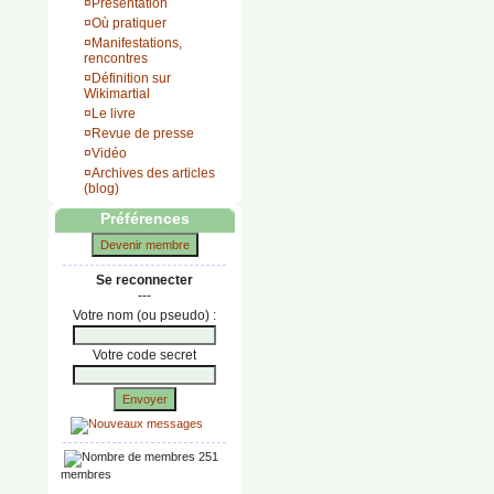
¤
Présentation
¤
Où pratiquer
¤
Manifestations,
rencontres
¤
Définition sur
Wikimartial
¤
Le livre
¤
Revue de presse
¤
Vidéo
¤
Archives des articles
(blog)
Préférences
Devenir membre
Se reconnecter
---
Votre nom (ou pseudo) :
Votre code secret
Envoyer
251
membres