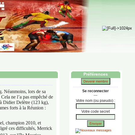
Préférences
Devenir membre
kg. Néanmoins, lors de sa
Se reconnecter
---
s. Cela ne l’a pas empêché de
Votre nom (ou pseudo) :
à Didier Delètre (123 kg),
mes forts à la Réunion :
Votre code secret
mel, champion 2010, et
Envoyer
gré ces difficultés, Merrick