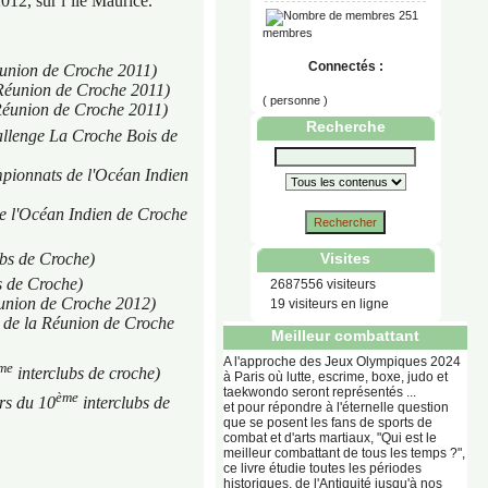
012, sur l’île Maurice.
251
membres
Connectés :
union de Croche 2011)
Réunion de Croche 2011)
( personne )
éunion de Croche 2011)
Recherche
llenge La Croche Bois de
mpionnats de l'Océan Indien
e l'Océan Indien de Croche
Rechercher
ubs de Croche)
Visites
s de Croche)
2687556 visiteurs
union de Croche 2012)
19 visiteurs en ligne
de la Réunion de Croche
Meilleur combattant
A l'approche des Jeux Olympiques 2024
me
interclubs de croche)
à Paris où lutte, escrime, boxe, judo et
taekwondo seront représentés ...
ème
rs du 10
interclubs de
et pour répondre à l'éternelle question
que se posent les fans de sports de
combat et d'arts martiaux, "Qui est le
meilleur combattant de tous les temps ?",
ce livre étudie toutes les périodes
historiques, de l'Antiquité jusqu'à nos