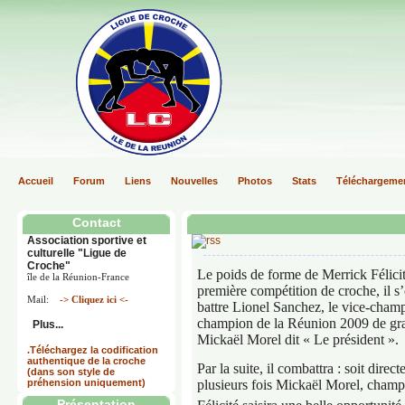
Accueil
Forum
Liens
Nouvelles
Photos
Stats
Téléchargeme
Contact
Association sportive et
culturelle "Ligue de
Croche"
Le poids de forme de Merrick Félicit
île de la Réunion-France
première compétition de croche, il s’
Mail:
-> Cliquez ici <-
battre Lionel Sanchez, le vice-champ
champion de la Réunion 2009 de grapp
Plus...
Mickaël Morel dit « Le président ».
.Téléchargez la codification
authentique de la croche
Par la suite, il combattra : soit d
(dans son style de
préhension uniquement)
plusieurs fois Mickaël Morel, champi
Présentation