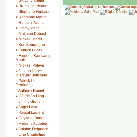
¤
Giovany Sorlier
¤
Bruno Courteaud
¤
Stéphane Fontaine
¤
Rodolphe Marlin
¤
Romain Paumel
¤
Jimmy Mahé
¤
Matthieu Debast
¤
Mickaël Morel
¤
Ken Bourgogne
¤
Fabrice Lucas
¤
Frédéric Ramsamy-
Mouti
¤
Mickaël Poleya
¤
Joseph Hervé
"Hercule" Jolicoeur
¤
Patrick-Louis
Ferdinand
¤
Anthony Ramet
¤
Cédric Ah-Hing
¤
Jimmy Grondin
¤
Angel Laval
¤
Pascal Laurent
¤
Guyliane Bandou
¤
Frédéric Audebert
¤
Antoine Delpuech
¤
Lino Charlettine