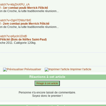
m/watch?v=ktqZmXPU_cA
- 1er combat poule Merrick Félicité
n de Croche, la lutte traditionnelle réunionn
...
m/watch?v=OgH7DWaY8rE
- 2em combat poule Merrick Félicité
n de Croche, la lutte traditionnelle réunionn
...
/watch?v=p6ycln1Dsf0
élicité (Bois de Nèfles Saint-Paul)
oche 2011. Catégorie 120kg.
Prévisualiser
Imprimer l'article
Réactions à cet article
Réagir à cet article
Personne n'a encore laissé de commentaire.
Soyez donc le premier !