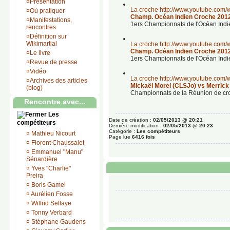
¤
Présentation
La croche
http://www.youtube.co
¤
Où pratiquer
Champ. Océan Indien Croche 2012 
¤
Manifestations,
‎1ers Championnats de l'Océan Indie
rencontres
¤
Définition sur
Wikimartial
La croche
http://www.youtube.co
Champ. Océan Indien Croche 2012 
¤
Le livre
‎1ers Championnats de l'Océan Indie
¤
Revue de presse
¤
Vidéo
La croche
http://www.youtube.com
¤
Archives des articles
Mickaël Morel (CLSJo) vs Merrick F
(blog)
Championnats de la Réunion de cr
Rencontre avec...
Les
Date de création :
02/05/2013 @ 20:21
compétiteurs
Dernière modification :
02/05/2013 @ 20:23
Catégorie :
Les compétiteurs
¤
Mathieu Nicourt
Page lue
6416 fois
¤
Florent Chaussalet
¤
Emmanuel "Manu"
Sénardière
¤
Yves "Charlie"
Preira
¤
Boris Gamel
¤
Aurélien Fosse
¤
Wilfrid Sellaye
¤
Tonny Verbard
¤
Stéphane Gaudens