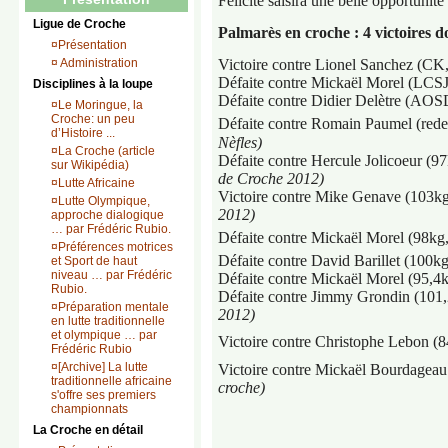
Félicité saisira une belle opportunit
Ligue de Croche
Palmarès en croche : 4 victoires don
¤
Présentation
¤
Administration
Victoire contre Lionel Sanchez (CK
Défaite contre
Mickaël Morel (LCSJ,
Disciplines à la loupe
Défaite contre
Didier Delètre (AOSD
¤
Le Moringue, la
Croche: un peu
Défaite contre Romain Paumel (rede
d’Histoire ...
Nèfles)
¤
La Croche (article
Défaite contre Hercule Jolicoeur (97
sur Wikipédia)
de Croche 2012)
¤
Lutte Africaine
Victoire contre
Mike Genave (103kg,
¤
Lutte Olympique,
2012)
approche dialogique
… par Frédéric Rubio.
Défaite contre Mickaël Morel (98kg,
¤
Préférences motrices
Défaite contre
David Barillet (100k
et Sport de haut
niveau … par Frédéric
Défaite contre Mickaël Morel (95,4k
Rubio.
Défaite contre
Jimmy Grondin (101,2
¤
Préparation mentale
2012)
en lutte traditionnelle
et olympique … par
Victoire contre
Christophe Lebon (84
Frédéric Rubio
¤
[Archive] La lutte
Victoire contre
Mickaël Bourdageau (
traditionnelle africaine
croche)
s'offre ses premiers
championnats
La Croche en détail