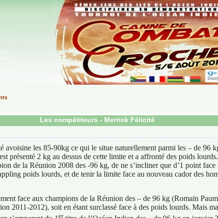
nts
Les compétiteurs -
Merrick Félicité
é avoisine les 85-90kg ce qui le situe naturellement parmi les – de 96 
est présenté 2 kg au dessus de cette limite et a affronté des poids lourd
ion de la Réunion 2008 des -96 kg, de ne s’incliner que d’1 point face 
ling poids lourds, et de tenir la limite face au nouveau cador des hom
irectement face aux champions de la Réunion des – de 96 kg (Romain Pau
on 2011-2012), soit en étant surclassé face à des poids lourds. Mais mal
er