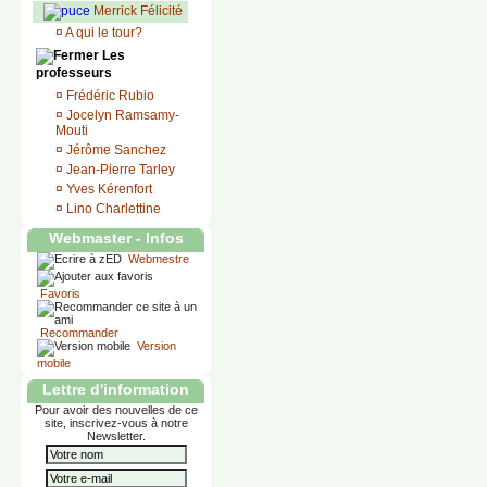
Merrick Félicité
¤
A qui le tour?
Les
professeurs
¤
Frédéric Rubio
¤
Jocelyn Ramsamy-
Mouti
¤
Jérôme Sanchez
¤
Jean-Pierre Tarley
¤
Yves Kérenfort
¤
Lino Charlettine
Webmaster - Infos
Webmestre
Favoris
Recommander
Version
mobile
Lettre d'information
Pour avoir des nouvelles de ce
site, inscrivez-vous à notre
Newsletter.