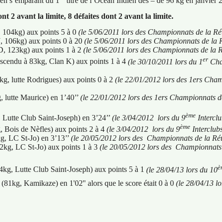
é en s’emparant du 1
titre de l’Océan Indien des – de 96 kg en janvier 2
t 2 avant la limite, 8 défaites dont 2 avant la limite.
, 104kg) aux points 5 à 0
(le
5/06/2011
lors des
Championnats de la Ré
 106kg) aux points 0 à 20
(le
5/06/2011
lors des
Championnats de la 
, 123kg) aux points 1 à 2
(le
5/06/2011
lors des
Championnats de la R
er
scendu à 83kg, Clan K) aux p
oints 1 à 4
(le 30/10/2011 lors du 1
Cha
kg, lutte Rodrigues) aux points 0 à 2
(le 22/01/2012 lors des 1ers Cha
 lutte Maurice) en
1’40’’
(le 22/01/2012 lors des 1ers Championnats d
ème
 Lutte Club Saint-Joseph) en 3’24’’
(le 3/04/2012
lors du
9
Intercl
ème
g, Bois de Nèfles) aux
points 2 à 4
(le 3/04/2012
lors du
9
Interclub
g, LC St-Jo) en 3’13’’
(le
20/05/2012 lors des
Championnats de la Ré
kg, LC St-Jo) aux points 1 à 3
(le
20/05/2012 lors des
Championnats 
è
kg, Lutte Club Saint-Joseph) aux points 5 à 1
(le 28/04/13 lors du 10
81kg, Kamikaze) en 1'02'' alors que le score était 0 à 0
(le 28/04/13 lo