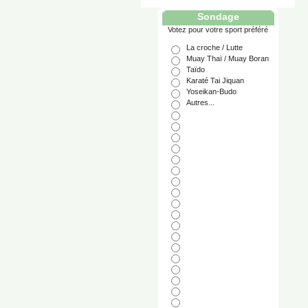
Sondage
Votez pour votre sport préféré
La croche / Lutte
Muay Thaï / Muay Boran
Taïdo
Karaté Tai Jiquan
Yoseikan-Budo
Autres...