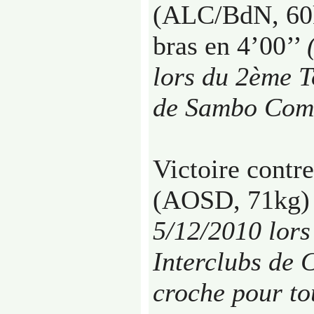
(ALC/BdN, 60k
bras en 4’00’’
lors du 2ème T
de Sambo Com
Victoire contr
(AOSD, 71kg) 
5/12/2010 lor
Interclubs de 
croche pour to