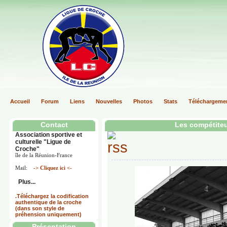
Accueil
Forum
Liens
Nouvelles
Photos
Stats
Téléchargeme
Contact
Les compétiteu
Association sportive et
culturelle "Ligue de
Croche"
île de la Réunion-France
Mail:
-> Cliquez ici <-
Plus...
.Téléchargez la codification
authentique de la croche
(dans son style de
préhension uniquement)
Présentation