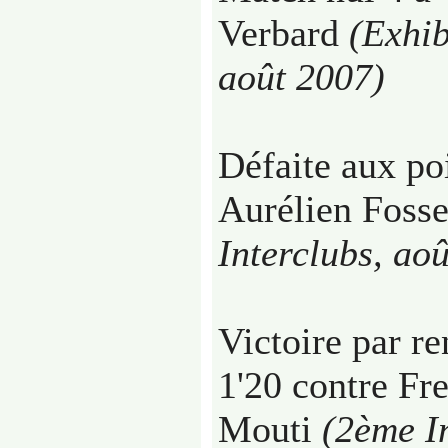
Verbard
(Exhib
août 2007)
Défaite aux poi
Aurélien Foss
Interclubs, ao
Victoire par r
1'20 contre F
Mouti
(2ème In