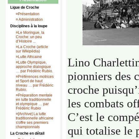
Ligue de Croche
¤
Présentation
¤
Administration
Disciplines à la loupe
¤
Le Moringue, la
Croche: un peu
d’Histoire ...
¤
La Croche (article
sur Wikipédia)
¤
Lutte Africaine
Lino Charlettin
¤
Lutte Olympique,
approche dialogique
… par Frédéric Rubio.
pionniers des 
¤
Préférences motrices
et Sport de haut
niveau … par Frédéric
croche puisqu
Rubio.
¤
Préparation mentale
les combats off
en lutte traditionnelle
et olympique … par
Frédéric Rubio
C’est le compé
¤
[Archive] La lutte
traditionnelle africaine
s'offre ses premiers
qui totalise le
championnats
La Croche en détail