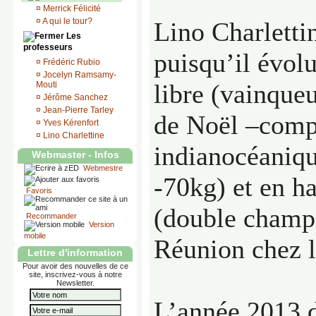
¤
Merrick Félicité
¤
A qui le tour?
Lino Charletti
Les
professeurs
puisqu’il évolu
¤
Frédéric Rubio
¤
Jocelyn Ramsamy-
libre (vainque
Mouti
¤
Jérôme Sanchez
¤
Jean-Pierre Tarley
de Noël –comp
¤
Yves Kérenfort
¤
Lino Charlettine
indianocéaniqu
Webmaster - Infos
Webmestre
-70kg) et en ha
Favoris
(double champ
Recommander
Version
mobile
Réunion chez l
Lettre d'information
Pour avoir des nouvelles de ce
site, inscrivez-vous à notre
Newsletter.
L’année 2013 d