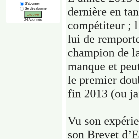
S'abonner
dernière en tan
Se désabonner
Envoyer
24 Abonnés
compétiteur ; 
lui de remporte
champion de la
manque et peut
le premier dou
fin 2013 (ou j
Vu son expérie
son Brevet d’Et