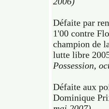
2006)
Défaite par re
1'00 contre Fl
champion de l
lutte libre 20
Possession, oc
Défaite aux po
Dominique Pr
mai 2007)