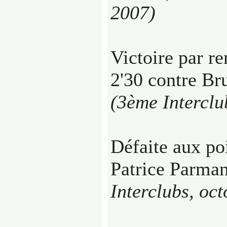
2007)
Victoire par r
2'30 contre B
(3ème Interclu
Défaite aux poi
Patrice Parm
Interclubs, oc