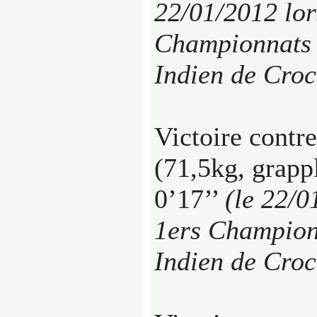
22/01/2012 lor
Championnats 
Indien de Cro
Victoire contr
(71,5kg, grapp
0’17’’
(le 22/0
1ers Champion
Indien de Cro