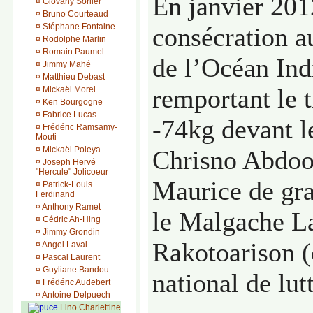
En janvier 2012
¤
Giovany Sorlier
¤
Bruno Courteaud
¤
Stéphane Fontaine
consécration 
¤
Rodolphe Marlin
¤
Romain Paumel
de l’Océan Ind
¤
Jimmy Mahé
¤
Matthieu Debast
remportant le t
¤
Mickaël Morel
¤
Ken Bourgogne
¤
Fabrice Lucas
-74kg devant l
¤
Frédéric Ramsamy-
Mouti
¤
Mickaël Poleya
Chrisno Abdoo
¤
Joseph Hervé
"Hercule" Jolicoeur
Maurice de gra
¤
Patrick-Louis
Ferdinand
¤
Anthony Ramet
le Malgache L
¤
Cédric Ah-Hing
¤
Jimmy Grondin
Rakotoarison 
¤
Angel Laval
¤
Pascal Laurent
¤
Guyliane Bandou
national de lut
¤
Frédéric Audebert
¤
Antoine Delpuech
Lino Charlettine