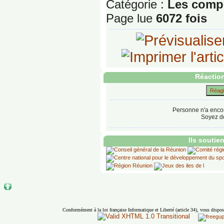
Catégorie :
Les compé
Page lue
6072 fois
Réaction
Réagir
Personne n'a enco
Soyez do
Ils soutie
Conformément à la loi française Informatique et Liberté (article 34), vous dispos