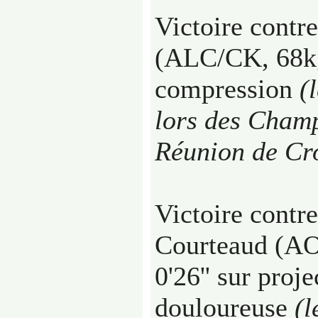
Victoire cont
(ALC/CK, 68kg)
compression
(
lors des Champ
Réunion de Cr
Victoire contr
Courteaud (AO
0'26'' sur proje
douloureuse
(l