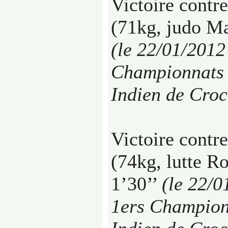
Victoire contr
(71kg, judo Ma
(le 22/01/2012
Championnats 
Indien de Cro
Victoire contr
(74kg, lutte R
1’30’’
(le 22/0
1ers Champion