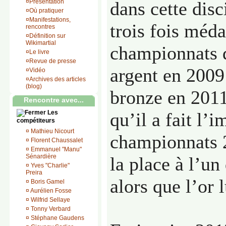
¤
Présentation
dans cette disci
¤
Où pratiquer
¤
Manifestations,
trois fois méda
rencontres
¤
Définition sur
Wikimartial
championnats 
¤
Le livre
¤
Revue de presse
argent en 2009
¤
Vidéo
¤
Archives des articles
(blog)
bronze en 2011
Rencontre avec...
Les
qu’il a fait l’i
compétiteurs
¤
Mathieu Nicourt
championnats 2
¤
Florent Chaussalet
¤
Emmanuel "Manu"
Sénardière
la place à l’un
¤
Yves "Charlie"
Preira
alors que l’or l
¤
Boris Gamel
¤
Aurélien Fosse
¤
Wilfrid Sellaye
¤
Tonny Verbard
¤
Stéphane Gaudens