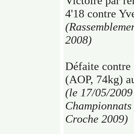
Victoire par r
4'18 contre Yv
(Rassemblemen
2008)
Défaite contre
(AOP, 74kg) au
(le 17/05/2009
Championnats 
Croche 2009)