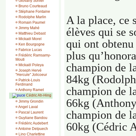
¤
Giovany Sorlier
¤
Bruno Courteaud
¤
Stéphane Fontaine
A la place, ce 
¤
Rodolphe Marlin
¤
Romain Paumel
élèves qui se s
¤
Jimmy Mahé
¤
Matthieu Debast
¤
Mickaël Morel
qui ont obtenu 
¤
Ken Bourgogne
¤
Fabrice Lucas
plus qu’honora
¤
Frédéric Ramsamy-
Mouti
champion de l
¤
Mickaël Poleya
¤
Joseph Hervé
"Hercule" Jolicoeur
84kg (Rodolph
¤
Patrick-Louis
Ferdinand
champion de l
¤
Anthony Ramet
Cédric Ah-Hing
66kg (Anthony
¤
Jimmy Grondin
¤
Angel Laval
champion de l
¤
Pascal Laurent
¤
Guyliane Bandou
60kg (Cédric 
¤
Frédéric Audebert
¤
Antoine Delpuech
¤
Lino Charlettine