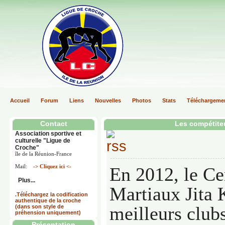
Accueil
Forum
Liens
Nouvelles
Photos
Stats
Téléchargeme
Contact
Les compétite
Association sportive et
culturelle "Ligue de
Croche"
île de la Réunion-France
Mail:
-> Cliquez ici <-
En 2012, le Ce
Plus...
Martiaux Jita 
.Téléchargez la codification
authentique de la croche
meilleurs club
(dans son style de
préhension uniquement)
Présentation