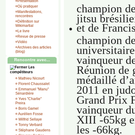
¤
Présentation
champion de
¤
Où pratiquer
¤
Manifestations,
jitsu brésil
rencontres
¤
Définition sur
et de Franci
Wikimartial
¤
Le livre
champion de
¤
Revue de presse
¤
Vidéo
universitaire
¤
Archives des articles
(blog)
vainqueur de
Rencontre avec...
Réunion de 
Les
compétiteurs
médaillé d’a
¤
Mathieu Nicourt
¤
Florent Chaussalet
2011 en judo
¤
Emmanuel "Manu"
Sénardière
Grand Prix
¤
Yves "Charlie"
Preira
vainqueur d
¤
Boris Gamel
¤
Aurélien Fosse
XIII -65kg e
¤
Wilfrid Sellaye
¤
Tonny Verbard
les -66kg.
¤
Stéphane Gaudens