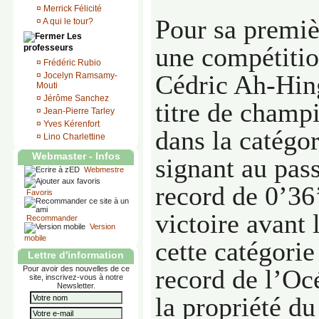
¤
Merrick Félicité
Pour sa premiè
¤
A qui le tour?
Les
une compétitio
professeurs
¤
Frédéric Rubio
Cédric Ah-Hing
¤
Jocelyn Ramsamy-
Mouti
¤
Jérôme Sanchez
titre de champ
¤
Jean-Pierre Tarley
¤
Yves Kérenfort
dans la catégo
¤
Lino Charlettine
Webmaster - Infos
signant au pas
Webmestre
record de 0’36
Favoris
victoire avant 
Recommander
Version
mobile
cette catégorie
Lettre d'information
Pour avoir des nouvelles de ce
record de l’Oc
site, inscrivez-vous à notre
Newsletter.
la propriété d