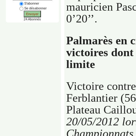
mauricien Pasc
S'abonner
Se désabonner
Envoyer
0’20’’.
24 Abonnés
Palmarès en c
victoires dont
limite
Victoire cont
Ferblantier (5
Plateau Caillo
20/05/2012
lor
Championnats 