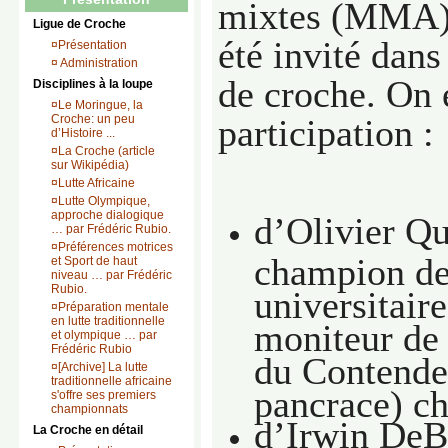
mixtes (MMA) 
Ligue de Croche
été invité dans
¤
Présentation
¤
Administration
de croche. On e
Disciplines à la loupe
¤
Le Moringue, la
Croche: un peu
participation :
d’Histoire ...
¤
La Croche (article
sur Wikipédia)
¤
Lutte Africaine
¤
Lutte Olympique,
approche dialogique
d’Olivier Qu
… par Frédéric Rubio.
¤
Préférences motrices
champion de
et Sport de haut
niveau … par Frédéric
Rubio.
universitaire
¤
Préparation mentale
en lutte traditionnelle
moniteur de
et olympique … par
Frédéric Rubio
du Contende
¤
[Archive] La lutte
traditionnelle africaine
pancrace) ch
s'offre ses premiers
championnats
d’Irwin DeB
La Croche en détail