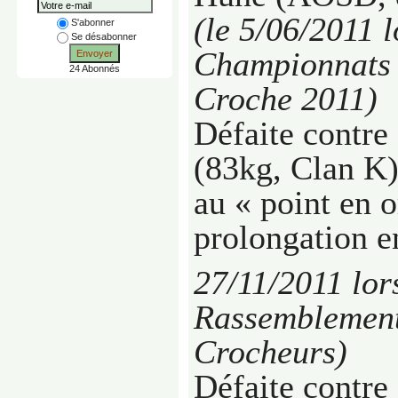
(le
5/06/2011
l
S'abonner
Se désabonner
Championnats 
Envoyer
24 Abonnés
Croche 2011)
Défaite contre
(83kg, Clan K
au « point en o
prolongation e
27/11/2011 lor
Rassemblement
Crocheurs)
Défaite contre