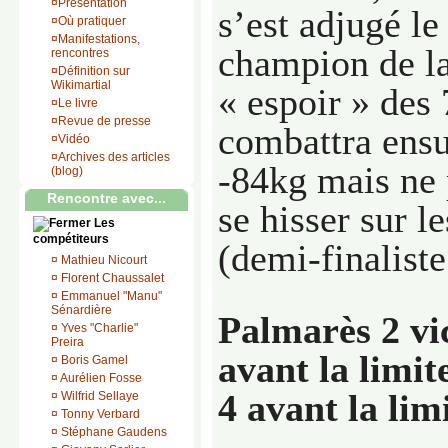
¤
Présentation
s’est adjugé le 
¤
Où pratiquer
¤
Manifestations,
champion de l
rencontres
¤
Définition sur
Wikimartial
« espoir » des 
¤
Le livre
¤
Revue de presse
combattra ensu
¤
Vidéo
¤
Archives des articles
-84kg mais ne 
(blog)
Rencontre avec...
se hisser sur 
Les
compétiteurs
(demi-finaliste
¤
Mathieu Nicourt
¤
Florent Chaussalet
¤
Emmanuel "Manu"
Sénardière
Palmarès 2 vic
¤
Yves "Charlie"
Preira
avant la limit
¤
Boris Gamel
¤
Aurélien Fosse
4 avant la lim
¤
Wilfrid Sellaye
¤
Tonny Verbard
¤
Stéphane Gaudens