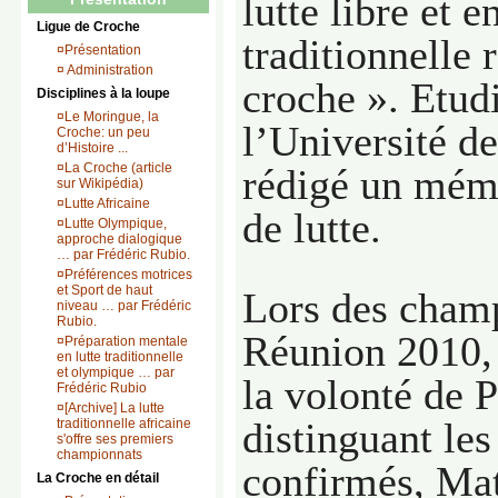
lutte libre et e
Ligue de Croche
traditionnelle 
¤
Présentation
¤
Administration
croche ». Etud
Disciplines à la loupe
¤
Le Moringue, la
l’Université de
Croche: un peu
d’Histoire ...
¤
La Croche (article
rédigé un mémo
sur Wikipédia)
¤
Lutte Africaine
de lutte.
¤
Lutte Olympique,
approche dialogique
… par Frédéric Rubio.
¤
Préférences motrices
et Sport de haut
Lors des champ
niveau … par Frédéric
Rubio.
Réunion 2010, 
¤
Préparation mentale
en lutte traditionnelle
et olympique … par
la volonté de P
Frédéric Rubio
¤
[Archive] La lutte
distinguant les
traditionnelle africaine
s'offre ses premiers
championnats
confirmés, Ma
La Croche en détail