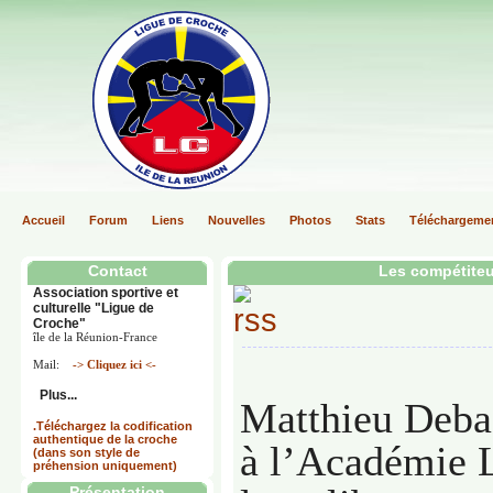
Accueil
Forum
Liens
Nouvelles
Photos
Stats
Téléchargeme
Contact
Les compétiteu
Association sportive et
culturelle "Ligue de
Croche"
île de la Réunion-France
Mail:
-> Cliquez ici <-
Plus...
Matthieu Debas
.Téléchargez la codification
authentique de la croche
à l’Académie 
(dans son style de
préhension uniquement)
Présentation