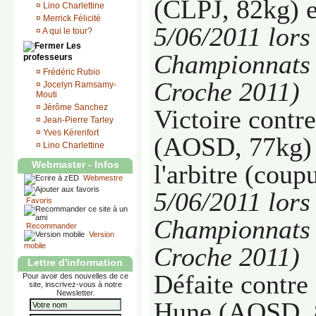
(CLPJ, 82kg)
¤
Lino Charlettine
¤
Merrick Félicité
5/06/2011 lors
¤
A qui le tour?
Les
Championnats 
professeurs
¤
Frédéric Rubio
Croche 2011)
¤
Jocelyn Ramsamy-
Mouti
¤
Jérôme Sanchez
Victoire contr
¤
Jean-Pierre Tarley
¤
Yves Kérenfort
(AOSD, 77kg)
¤
Lino Charlettine
Webmaster - Infos
l'arbitre (coup
Webmestre
5/06/2011
lors
Favoris
Championnats 
Recommander
Version
mobile
Croche 2011)
Lettre d'information
Défaite contre
Pour avoir des nouvelles de ce
site, inscrivez-vous à notre
Newsletter.
Hune (AOSD, 