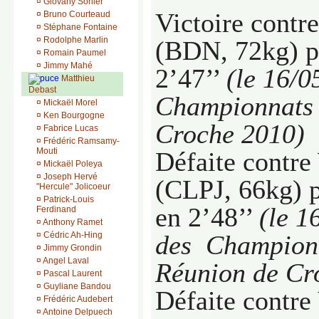
¤
Giovany Sorlier
Victoire contr
¤
Bruno Courteaud
¤
Stéphane Fontaine
¤
Rodolphe Marlin
(BDN, 72kg)
p
¤
Romain Paumel
¤
Jimmy Mahé
2’47’’
(le 16/0
Matthieu
Debast
Championnats 
¤
Mickaël Morel
¤
Ken Bourgogne
Croche 2010
)
¤
Fabrice Lucas
¤
Frédéric Ramsamy-
Mouti
Défaite contre
¤
Mickaël Poleya
¤
Joseph Hervé
(CLPJ, 66kg) 
"Hercule" Jolicoeur
¤
Patrick-Louis
en 2’48’’
(le 1
Ferdinand
¤
Anthony Ramet
¤
Cédric Ah-Hing
des
Championn
¤
Jimmy Grondin
¤
Angel Laval
Réunion de Cr
¤
Pascal Laurent
¤
Guyliane Bandou
Défaite contre
¤
Frédéric Audebert
¤
Antoine Delpuech