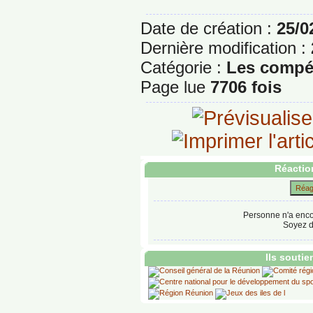
Date de création :
25/0
Dernière modification :
Catégorie :
Les compét
Page lue
7706 fois
Réaction
Réagi
Personne n'a enco
Soyez d
Ils souti