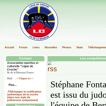
Accueil
Forum
Liens
Nouvelles
Photos
Stats
Téléchargeme
Contact
Les compétiteur
Association sportive et
culturelle "Ligue de
Croche"
île de la Réunion-France
Mail:
-> Cliquez ici <-
Stéphane Fonta
Plus...
est issu du jud
.Téléchargez la codification
authentique de la croche
(dans son style de
préhension uniquement)
l'équipe de Be
Présentation