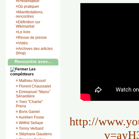
¤
Présentation
¤
Où pratiquer
¤
Manifestations,
rencontres
¤
Définition sur
Wikimartial
¤
Le livre
¤
Revue de presse
¤
Vidéo
¤
Archives des articles
(blog)
Rencontre avec...
Les
compétiteurs
¤
Mathieu Nicourt
¤
Florent Chaussalet
¤
Emmanuel "Manu"
Sénardière
¤
Yves "Charlie"
Preira
¤
Boris Gamel
http://www.y
¤
Aurélien Fosse
¤
Wilfrid Sellaye
¤
Tonny Verbard
v=ayH
¤
Stéphane Gaudens