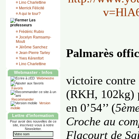
¤
Lino Charlettine
v=HlA
¤
Merrick Félicité
¤
A qui le tour?
Les
professeurs
¤
Frédéric Rubio
¤
Jocelyn Ramsamy-
Mouti
¤
Jérôme Sanchez
Palmarès offic
¤
Jean-Pierre Tarley
¤
Yves Kérenfort
¤
Lino Charlettine
Webmaster - Infos
victoire contr
Webmestre
Favoris
(RKH, 102kg) 
Recommander
Version
en 0’54’’ (
5ème
mobile
Lettre d'information
Croche au comp
Pour avoir des nouvelles de ce
site, inscrivez-vous à notre
Newsletter.
Flacourt de Sa