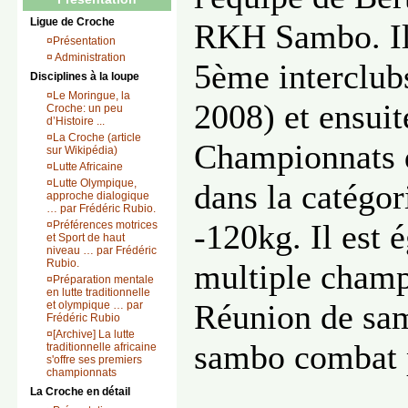
Ligue de Croche
RKH Sambo. Il 
¤
Présentation
¤
Administration
5ème interclub
Disciplines à la loupe
¤
Le Moringue, la
2008) et ensuit
Croche: un peu
d’Histoire ...
¤
La Croche (article
Championnats 
sur Wikipédia)
¤
Lutte Africaine
¤
Lutte Olympique,
dans la catégor
approche dialogique
… par Frédéric Rubio.
-120kg. Il est 
¤
Préférences motrices
et Sport de haut
niveau … par Frédéric
Rubio.
multiple champ
¤
Préparation mentale
en lutte traditionnelle
Réunion de sam
et olympique … par
Frédéric Rubio
¤
[Archive] La lutte
sambo combat p
traditionnelle africaine
s'offre ses premiers
championnats
La Croche en détail