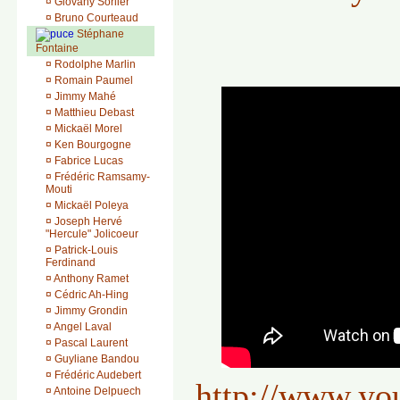
¤
Giovany Sorlier
¤
Bruno Courteaud
Stéphane
Fontaine
¤
Rodolphe Marlin
¤
Romain Paumel
¤
Jimmy Mahé
¤
Matthieu Debast
¤
Mickaël Morel
¤
Ken Bourgogne
¤
Fabrice Lucas
¤
Frédéric Ramsamy-
Mouti
¤
Mickaël Poleya
¤
Joseph Hervé
"Hercule" Jolicoeur
¤
Patrick-Louis
Ferdinand
¤
Anthony Ramet
¤
Cédric Ah-Hing
¤
Jimmy Grondin
¤
Angel Laval
¤
Pascal Laurent
¤
Guyliane Bandou
¤
Frédéric Audebert
http://www.yo
¤
Antoine Delpuech