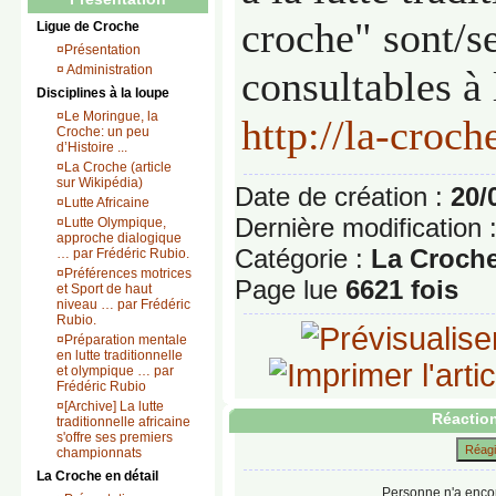
croche" sont/s
Ligue de Croche
¤
Présentation
¤
Administration
consultables à 
Disciplines à la loupe
¤
Le Moringue, la
http://la-croc
Croche: un peu
d’Histoire ...
¤
La Croche (article
sur Wikipédia)
Date de création :
20/
¤
Lutte Africaine
Dernière modification 
¤
Lutte Olympique,
approche dialogique
Catégorie :
La Croche
… par Frédéric Rubio.
¤
Préférences motrices
Page lue
6621 fois
et Sport de haut
niveau … par Frédéric
Rubio.
¤
Préparation mentale
en lutte traditionnelle
et olympique … par
Frédéric Rubio
¤
[Archive] La lutte
Réaction
traditionnelle africaine
s'offre ses premiers
Réagir
championnats
La Croche en détail
Personne n'a enco