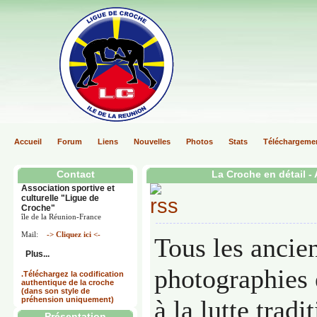
Accueil
Forum
Liens
Nouvelles
Photos
Stats
Téléchargeme
Contact
La Croche en détail -
Association sportive et
culturelle "Ligue de
Croche"
île de la Réunion-France
Mail:
-> Cliquez ici <-
Tous les ancien
Plus...
photographies e
.Téléchargez la codification
authentique de la croche
(dans son style de
préhension uniquement)
à la lutte tradi
Présentation