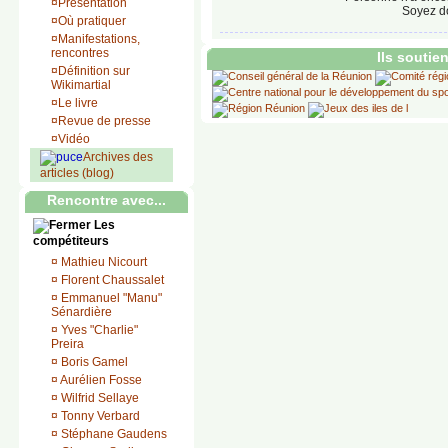
¤
Présentation
Soyez do
¤
Où pratiquer
¤
Manifestations,
rencontres
Ils soutie
¤
Définition sur
Wikimartial
¤
Le livre
¤
Revue de presse
¤
Vidéo
Archives des
articles (blog)
Rencontre avec...
Les
compétiteurs
¤
Mathieu Nicourt
¤
Florent Chaussalet
¤
Emmanuel "Manu"
Sénardière
¤
Yves "Charlie"
Preira
¤
Boris Gamel
¤
Aurélien Fosse
¤
Wilfrid Sellaye
¤
Tonny Verbard
¤
Stéphane Gaudens