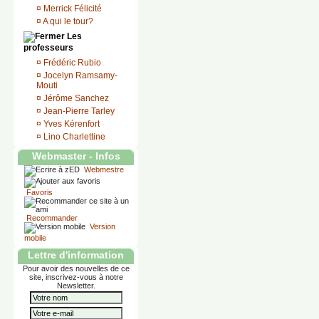
¤
Merrick Félicité
¤
A qui le tour?
Les
professeurs
¤
Frédéric Rubio
¤
Jocelyn Ramsamy-
Mouti
¤
Jérôme Sanchez
¤
Jean-Pierre Tarley
¤
Yves Kérenfort
¤
Lino Charlettine
Webmaster - Infos
Webmestre
Favoris
Recommander
Version
mobile
Lettre d'information
Pour avoir des nouvelles de ce
site, inscrivez-vous à notre
Newsletter.