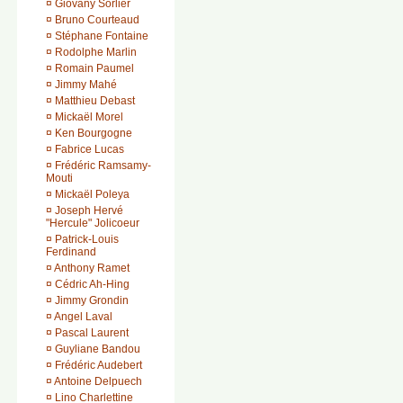
¤
Giovany Sorlier
¤
Bruno Courteaud
¤
Stéphane Fontaine
¤
Rodolphe Marlin
¤
Romain Paumel
¤
Jimmy Mahé
¤
Matthieu Debast
¤
Mickaël Morel
¤
Ken Bourgogne
¤
Fabrice Lucas
¤
Frédéric Ramsamy-
Mouti
¤
Mickaël Poleya
¤
Joseph Hervé
"Hercule" Jolicoeur
¤
Patrick-Louis
Ferdinand
¤
Anthony Ramet
¤
Cédric Ah-Hing
¤
Jimmy Grondin
¤
Angel Laval
¤
Pascal Laurent
¤
Guyliane Bandou
¤
Frédéric Audebert
¤
Antoine Delpuech
¤
Lino Charlettine