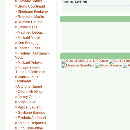
¤
Giovany Sorlier
Page lue
9249 fois
¤
Bruno Courteaud
¤
Stéphane Fontaine
¤
Rodolphe Marlin
¤
Romain Paumel
¤
Jimmy Mahé
¤
Matthieu Debast
¤
Mickaël Morel
¤
Ken Bourgogne
¤
Fabrice Lucas
¤
Frédéric Ramsamy-
Mouti
¤
Mickaël Poleya
¤
Joseph Hervé
"Hercule" Jolicoeur
¤
Patrick-Louis
Ferdinand
¤
Anthony Ramet
¤
Cédric Ah-Hing
¤
Jimmy Grondin
¤
Angel Laval
¤
Pascal Laurent
¤
Guyliane Bandou
¤
Frédéric Audebert
¤
Antoine Delpuech
¤
Lino Charlettine