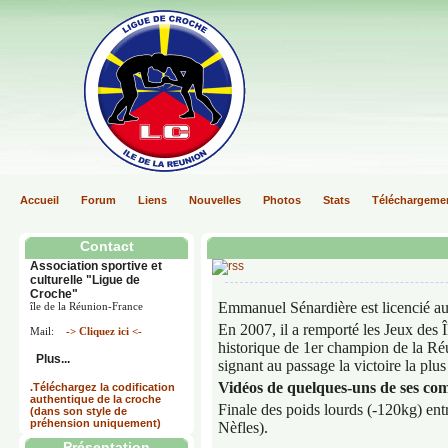
Accueil
Forum
Liens
Nouvelles
Photos
Stats
Téléchargeme
Contact
Association sportive et
culturelle "Ligue de
Croche"
Emmanuel Sénardière est licencié au
île de la Réunion-France
En 2007, il a remporté les Jeux des Îl
Mail:
-> Cliquez ici <-
historique de 1er champion de la Réu
Plus...
signant au passage la victoire la plus
Vidéos de quelques-uns de ses com
.Téléchargez la codification
authentique de la croche
Finale des poids lourds (-120kg) en
(dans son style de
préhension uniquement)
Nèfles).
Présentation