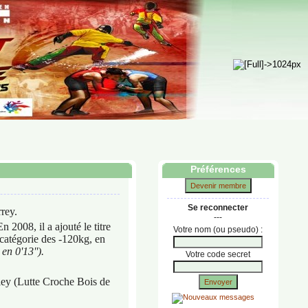
Préférences
Devenir membre
Se reconnecter
rey.
---
 2008, il a ajouté le titre
Votre nom (ou pseudo) :
 catégorie des -120kg, en
en 0'13'').
Votre code secret
rley (Lutte Croche Bois de
Envoyer