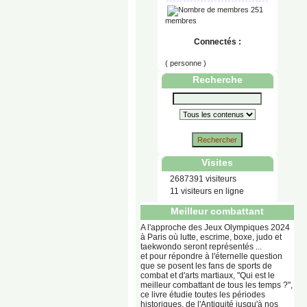
251
membres
Connectés :
( personne )
Recherche
Rechercher
Visites
2687391 visiteurs
11 visiteurs en ligne
Meilleur combattant
A l'approche des Jeux Olympiques 2024
à Paris où lutte, escrime, boxe, judo et
taekwondo seront représentés ...
et pour répondre à l'éternelle question
que se posent les fans de sports de
combat et d'arts martiaux, "Qui est le
meilleur combattant de tous les temps ?",
ce livre étudie toutes les périodes
historiques, de l'Antiquité jusqu'à nos