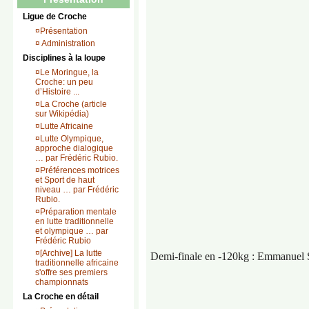
Ligue de Croche
¤
Présentation
¤
Administration
Disciplines à la loupe
¤
Le Moringue, la
Croche: un peu
d’Histoire ...
¤
La Croche (article
sur Wikipédia)
¤
Lutte Africaine
¤
Lutte Olympique,
approche dialogique
… par Frédéric Rubio.
¤
Préférences motrices
et Sport de haut
niveau … par Frédéric
Rubio.
¤
Préparation mentale
en lutte traditionnelle
et olympique … par
Frédéric Rubio
¤
[Archive] La lutte
Demi-finale en -120kg : Emmanuel 
traditionnelle africaine
s'offre ses premiers
championnats
La Croche en détail