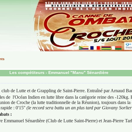
nts
Les compétiteurs -
Emmanuel "Manu" Sénardière
 club de Lutte et de Grappling de Saint-Pierre. Entraîné par Arnaud Bar
es de l'Océan Indien en lutte libre dans la catégorie reine des -120kg. En
nion de Croche (la lutte traditionnelle de la Réunion), toujours dans la
 rapide : 0'15''
(le record sera battu un an plus tard par Giovany Sorlier 
bats :
tre Emmanuel Sénardière (Club de Lutte Saint-Pierre) et Jean-Pierre Ta