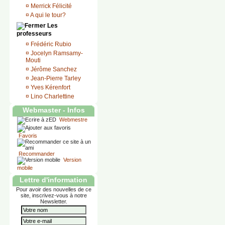
¤
Merrick Félicité
¤
A qui le tour?
Les
professeurs
¤
Frédéric Rubio
¤
Jocelyn Ramsamy-
Mouti
¤
Jérôme Sanchez
¤
Jean-Pierre Tarley
¤
Yves Kérenfort
¤
Lino Charlettine
Webmaster - Infos
Webmestre
Favoris
Recommander
Version
mobile
Lettre d'information
Pour avoir des nouvelles de ce
site, inscrivez-vous à notre
Newsletter.