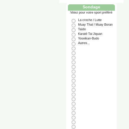
Sondage
Votez pour votre sport préféré
La croche / Lutte
Muay Thaï / Muay Boran
Taïdo
Karaté Tai Jiquan
Yoseikan-Budo
Autres...