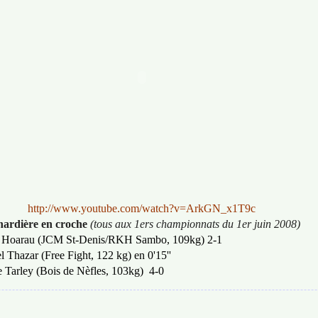
http://www.youtube.com/watch?v=ArkGN_x1T9c
nardière en croche
(tous aux 1ers championnats du 1er juin 2008)
dre Hoarau (JCM St-Denis/RKH Sambo, 109kg) 2-1
l Thazar (Free Fight, 122 kg) en 0'15''
re Tarley (Bois de Nèfles, 103kg) 4-0