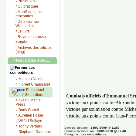
¤
Présentation
¤
Où pratiquer
¤
Manifestations,
rencontres
¤
Définition sur
Wikimartial
¤
Le livre
¤
Revue de presse
¤
Vidéo
¤
Archives des articles
(blog)
Rencontre avec...
Les
compétiteurs
¤
Mathieu Nicourt
¤
Florent Chaussalet
Emmanuel
"Manu" Sénardière
Combats officiels d'Emmanuel Sé
¤
Yves "Charlie"
victoire aux points contre Alexan
Preira
victoire par soumission contre Miche
¤
Boris Gamel
¤
Aurélien Fosse
victoire aux points contre Jean-Pier
¤
Wilfrid Sellaye
¤
Tonny Verbard
Date de création :
14/02/2009 @ 11:57
Dernière modification :
23/05/2010 @ 07:40
¤
Stéphane Gaudens
Catégorie :
Les compétiteurs