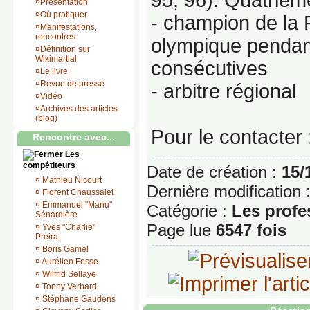
95, 96). Quatrièm
¤
Présentation
¤
Où pratiquer
- champion de la 
¤
Manifestations,
rencontres
olympique pendan
¤
Définition sur
Wikimartial
consécutives
¤
Le livre
¤
Revue de presse
- arbitre régional
¤
Vidéo
¤
Archives des articles
(blog)
Pour le contacter
Rencontre avec...
Les
compétiteurs
Date de création :
15/
¤
Mathieu Nicourt
Dernière modification 
¤
Florent Chaussalet
¤
Emmanuel "Manu"
Catégorie :
Les profe
Sénardière
Page lue
6547 fois
¤
Yves "Charlie"
Preira
¤
Boris Gamel
¤
Aurélien Fosse
¤
Wilfrid Sellaye
¤
Tonny Verbard
¤
Stéphane Gaudens