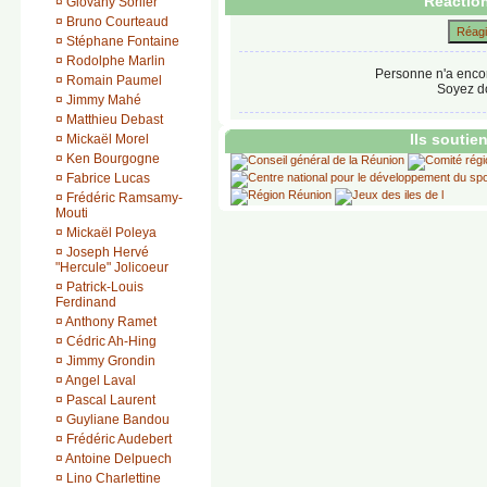
Réaction
¤
Giovany Sorlier
¤
Bruno Courteaud
Réagir
¤
Stéphane Fontaine
¤
Rodolphe Marlin
Personne n'a enco
¤
Romain Paumel
Soyez do
¤
Jimmy Mahé
¤
Matthieu Debast
Ils soutie
¤
Mickaël Morel
¤
Ken Bourgogne
¤
Fabrice Lucas
¤
Frédéric Ramsamy-
Mouti
¤
Mickaël Poleya
¤
Joseph Hervé
"Hercule" Jolicoeur
¤
Patrick-Louis
Ferdinand
¤
Anthony Ramet
¤
Cédric Ah-Hing
¤
Jimmy Grondin
¤
Angel Laval
¤
Pascal Laurent
¤
Guyliane Bandou
¤
Frédéric Audebert
¤
Antoine Delpuech
¤
Lino Charlettine