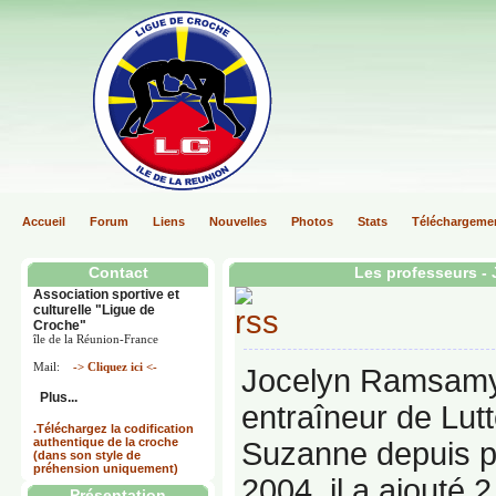
Accueil
Forum
Liens
Nouvelles
Photos
Stats
Téléchargeme
Contact
Les professeurs -
Association sportive et
culturelle "Ligue de
Croche"
île de la Réunion-France
Mail:
-> Cliquez ici <-
Jocelyn Ramsamy
Plus...
entraîneur de Lutt
.Téléchargez la codification
authentique de la croche
Suzanne depuis p
(dans son style de
préhension uniquement)
2004, il a ajouté
Présentation