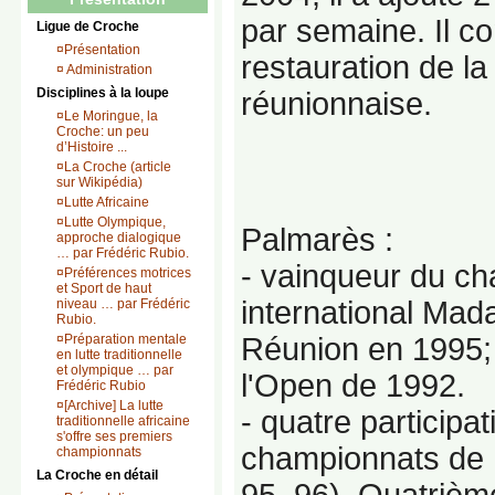
par semaine. Il co
Ligue de Croche
¤
Présentation
restauration de la 
¤
Administration
Disciplines à la loupe
réunionnaise.
¤
Le Moringue, la
Croche: un peu
d’Histoire ...
¤
La Croche (article
sur Wikipédia)
¤
Lutte Africaine
¤
Lutte Olympique,
Palmarès :
approche dialogique
… par Frédéric Rubio.
- vainqueur du c
¤
Préférences motrices
et Sport de haut
international Ma
niveau … par Frédéric
Rubio.
¤
Préparation mentale
Réunion en 1995;
en lutte traditionnelle
et olympique … par
l'Open de 1992.
Frédéric Rubio
¤
[Archive] La lutte
- quatre participa
traditionnelle africaine
s'offre ses premiers
championnats de 
championnats
La Croche en détail