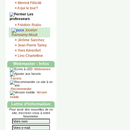
¤
Merrick Félicité
¤
A qui le tour?
Les
professeurs
¤
Frédéric Rubio
Jocelyn
Ramsamy-Mouti
¤
Jérôme Sanchez
¤
Jean-Pierre Tarley
¤
Yves Kérenfort
¤
Lino Charlettine
Webmaster - Infos
Webmestre
Favoris
Recommander
Version
mobile
Lettre d'information
Pour avoir des nouvelles de ce
site, inscrivez-vous à notre
Newsletter.