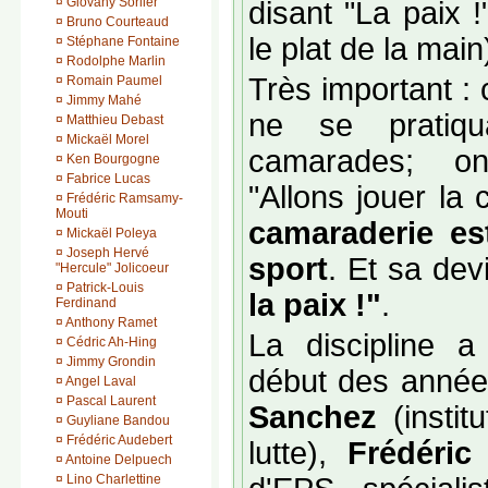
¤
Giovany Sorlier
disant "La paix 
¤
Bruno Courteaud
le plat de la main
¤
Stéphane Fontaine
¤
Rodolphe Marlin
Très important : c
¤
Romain Paumel
¤
Jimmy Mahé
ne se pratiqua
¤
Matthieu Debast
¤
Mickaël Morel
camarades; on 
¤
Ken Bourgogne
¤
Fabrice Lucas
"Allons jouer la
¤
Frédéric Ramsamy-
Mouti
camaraderie es
¤
Mickaël Poleya
¤
Joseph Hervé
sport
. Et sa dev
"Hercule" Jolicoeur
¤
Patrick-Louis
la paix !"
.
Ferdinand
¤
Anthony Ramet
La discipline a
¤
Cédric Ah-Hing
¤
Jimmy Grondin
début des anné
¤
Angel Laval
¤
Pascal Laurent
Sanchez
(instit
¤
Guyliane Bandou
¤
Frédéric Audebert
lutte),
Frédéric
¤
Antoine Delpuech
¤
Lino Charlettine