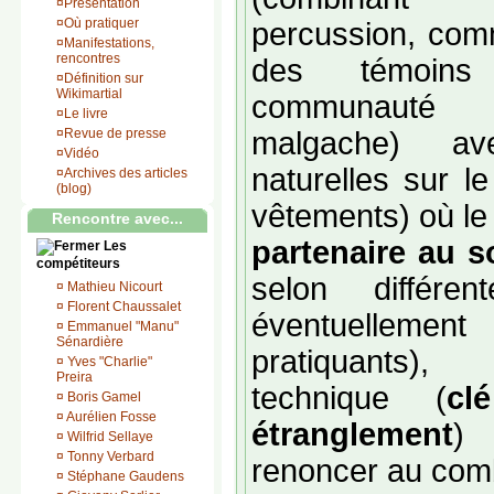
¤
Présentation
¤
Où pratiquer
percussion, comm
¤
Manifestations,
rencontres
des témoin
¤
Définition sur
Wikimartial
communauté d
¤
Le livre
¤
Revue de presse
malgache) av
¤
Vidéo
naturelles sur l
¤
Archives des articles
(blog)
vêtements) où le 
Rencontre avec...
partenaire au s
Les
compétiteurs
selon différen
¤
Mathieu Nicourt
¤
Florent Chaussalet
éventuellement
¤
Emmanuel "Manu"
Sénardière
pratiquants),
¤
Yves "Charlie"
Preira
technique (
cl
¤
Boris Gamel
¤
Aurélien Fosse
étranglement
) 
¤
Wilfrid Sellaye
¤
Tonny Verbard
renoncer au com
¤
Stéphane Gaudens