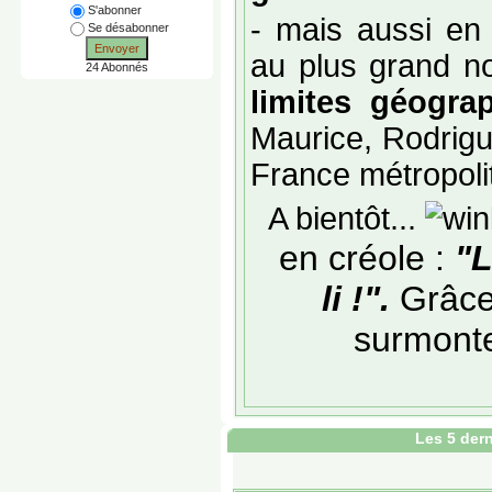
S'abonner
- mais aussi en 
Se désabonner
Envoyer
au plus grand 
24 Abonnés
limites géograp
Maurice, Rodrig
France métropolit
A bientôt...
en créole :
"L
li !".
Grâce 
surmonter
Les 5 dern