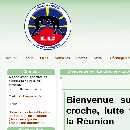
Accueil
Forum
Liens
Nouvelles
Photos
Stats
Téléchargeme
Bienvenue sur La Croche - Lutt
Contact
Association sportive et
culturelle "Ligue de
Croche"
île de la Réunion-France
Mail:
-> Cliquez ici <-
Bienvenue su
Plus...
croche, lutte 
.Téléchargez la codification
authentique de la croche
la Réunion
(dans son style de
préhension uniquement)
Présentation