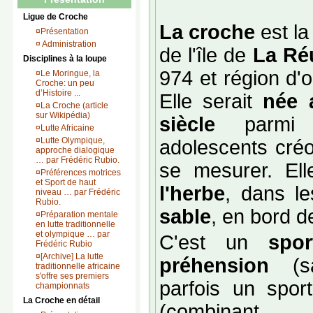
Ligue de Croche
La croche
est l
¤
Présentation
¤
Administration
de l'île de
La Ré
Disciplines à la loupe
974 et région d'o
¤
Le Moringue, la
Croche: un peu
d’Histoire ...
Elle serait
née 
¤
La Croche (article
sur Wikipédia)
siècle
parmi l
¤
Lutte Africaine
¤
Lutte Olympique,
adolescents créo
approche dialogique
… par Frédéric Rubio.
se mesurer. Ell
¤
Préférences motrices
et Sport de haut
l'herbe
, dans l
niveau … par Frédéric
Rubio.
sable
, en bord d
¤
Préparation mentale
en lutte traditionnelle
et olympique … par
C'est un
spo
Frédéric Rubio
¤
[Archive] La lutte
préhension
(sa
traditionnelle africaine
s'offre ses premiers
parfois un spo
championnats
La Croche en détail
(combinant 