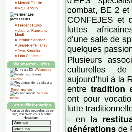
d'EPS spéciali
¤
Merrick Félicité
combat, BE 2 et 
¤
A qui le tour?
Les
CONFEJES et de
professeurs
¤
Frédéric Rubio
luttes africaine
¤
Jocelyn Ramsamy-
Mouti
d'une salle de sp
¤
Jérôme Sanchez
¤
Jean-Pierre Tarley
quelques passio
¤
Yves Kérenfort
¤
Lino Charlettine
Plusieurs associ
Webmaster - Infos
culturelles d
Webmestre
aujourd'hui à la R
Favoris
entre
tradition
Recommander
Version
ont pour vocati
mobile
Lettre d'information
lutte traditionnel
Pour avoir des nouvelles de ce
site, inscrivez-vous à notre
- en la
restit
Newsletter.
générations
de 