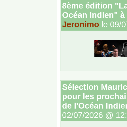
8ème édition "La
Océan Indien" à
Jeronimo
le 09/
Sélection Mauri
pour les procha
de l'Océan Indie
02/07/2026 @ 12